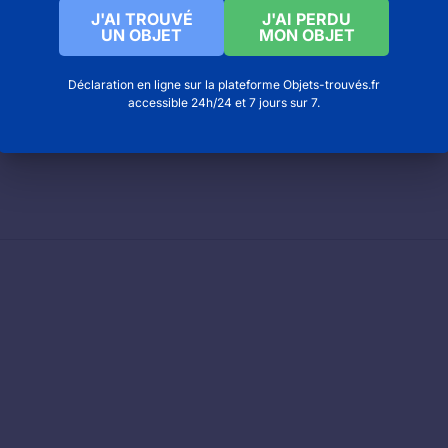
J'AI TROUVÉ
J'AI PERDU
UN OBJET
MON OBJET
 Cholet
Déclaration en ligne sur la plateforme Objets-trouvés.fr
accessible 24h/24 et 7 jours sur 7.
ntal du textile à Lavelanet
 et du textile à Panissieres