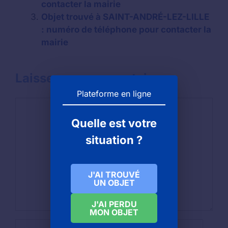
contacter la mairie
Objet trouvé à SAINT-ANDRÉ-LEZ-LILLE
: numéro de téléphone pour contacter la
mairie
Laisser un commentaire
Plateforme en ligne
Commentaire
Quelle est votre
situation ?
J'AI TROUVÉ
UN OBJET
J'AI PERDU
MON OBJET
Nom