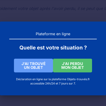
idement votre objet après l'avoir perdu, il se peut que l
-ROUVRAY : numéro de téléphone pour contacter la m
Plateforme en ligne
ille de Saint-Étienne
étienne ? Contacter le bureau des objets trouvés !
Quelle est votre situation ?
J'AI TROUVÉ
J'AI PERDU
UN OBJET
MON OBJET
Déclaration en ligne sur la plateforme Objets-trouvés.fr
accessible 24h/24 et 7 jours sur 7.