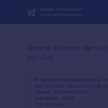
Aller
au
Objets-trouve.com
contenu
Service d'objets trouvés
Opera-theatre de sain
perdus
Opera-theatre de saint etienne : 
Nom de la salle : Opera-theatre de sa
Adresse : JARDIN PLANTES
Code postal : 42000
Ville : St etienne