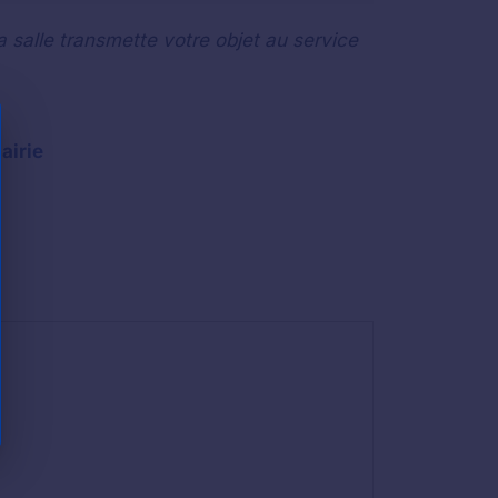
a salle transmette votre objet au service
airie