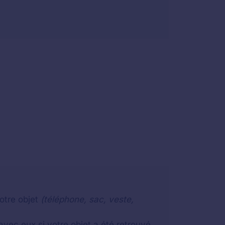
otre objet
(téléphone, sac, veste,
vec eux si votre objet a été retrouvé