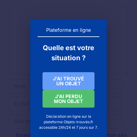
Commentaire
Plateforme en ligne
Quelle est votre
situation ?
J'AI TROUVÉ
Nom
UN OBJET
J'AI PERDU
E-
MON OBJET
mail
Déclaration en ligne sur la
Site
plateforme Objets-trouvés.fr
web
accessible 24h/24 et 7 jours sur 7.
Enregistrer mon nom, mon e-mail et mon site