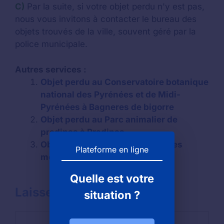
C)
Par la suite, si votre objet perdu n'y est pas,
nous vous invitons à contacter le bureau des
objets trouvés de la ville, souvent géré par la
police municipale.
Autres services :
Objet perdu au Conservatoire botanique
national des Pyrénées et de Midi-
Pyrénées à Bagneres de bigorre
Objet perdu au Parc animalier de
pradinas à Pradinas
Objet perdu au Parc animalier des
Plateforme en ligne
monts de gueret à Ste feyre
Quelle est votre
Laisser un commentaire
situation ?
Commentaire