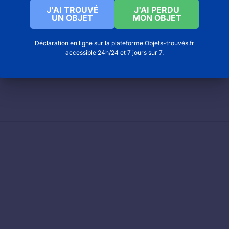
J'AI TROUVÉ
J'AI PERDU
UN OBJET
MON OBJET
AUGE : numéro de téléphone pour contacter la mairi
Déclaration en ligne sur la plateforme Objets-trouvés.fr
accessible 24h/24 et 7 jours sur 7.
t martin à Montaigu la brisette
 monts de gueret à Ste feyre