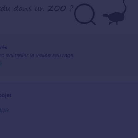
vés
rc animalier la vallée sauvage
5
objet
age