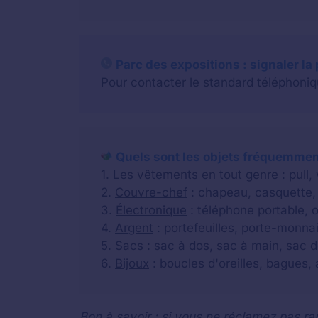
Parc des expositions : signaler la
Pour contacter le standard téléphoniqu
Quels sont les objets fréquemment
1. Les
vêtements
en tout genre : pull,
2.
Couvre-chef
: chapeau, casquette, 
3.
Électronique
: téléphone portable, o
4.
Argent
: portefeuilles, porte-monnai
5.
Sacs
: sac à dos, sac à main, sac d
6.
Bijoux
: boucles d'oreilles, bagues, a
Bon à savoir : si vous ne réclamez pas rap