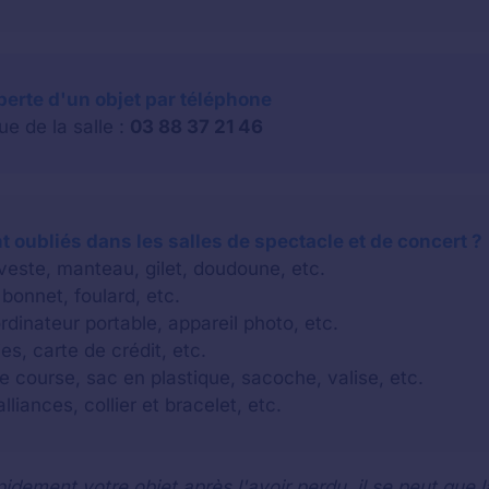
 perte d'un objet par téléphone
e de la salle :
03 88 37 21 46
 oubliés dans les salles de spectacle et de concert ?
 veste, manteau, gilet, doudoune, etc.
bonnet, foulard, etc.
rdinateur portable, appareil photo, etc.
es, carte de crédit, etc.
e course, sac en plastique, sacoche, valise, etc.
lliances, collier et bracelet, etc.
idement votre objet après l'avoir perdu, il se peut que l