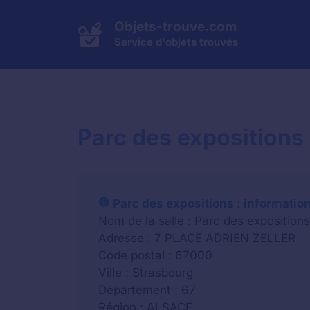
Aller
au
Objets-trouve.com
contenu
Service d'objets trouvés
Parc des expositions 
Parc des expositions : informatio
Nom de la salle : Parc des expositions
Adresse : 7 PLACE ADRIEN ZELLER
Code postal : 67000
Ville : Strasbourg
Département : 67
Région : ALSACE