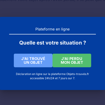
 (Niort) : objets trouvés et objets perdus
(Epernay cedex) : objets trouvés et objets perdus
Plateforme en ligne
ns de Brest
Quelle est votre situation ?
J'AI TROUVÉ
J'AI PERDU
UN OBJET
MON OBJET
Déclaration en ligne sur la plateforme Objets-trouvés.fr
accessible 24h/24 et 7 jours sur 7.