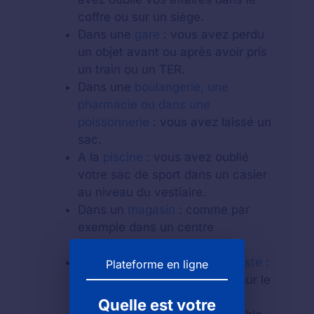
coffre ou sur un siège.
Dans une
gare
: vous avez perdu
un objet avant ou après avoir pris
un train ou un TER.
Dans une
boulangerie, une
pharmacie ou dans une
poissonnerie
: vous avez laissé un
sac.
A la
piscine
: vous avez oublié
votre sac de sport dans un casier
au niveau du vestiaire.
Dans un
magasin
: comme par
exemple dans un centre
commercial.
Au guichet d'un
bureau de poste
:
Plateforme en ligne
vous avez laissé votre objet sur le
comptoir.
Quelle est votre