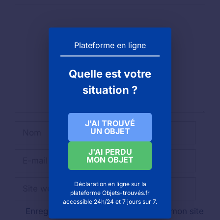
Commentaire
Plateforme en ligne
Quelle est votre
situation ?
J'AI TROUVÉ
Nom
UN OBJET
J'AI PERDU
E-
MON OBJET
mail
Site
Déclaration en ligne sur la
plateforme Objets-trouvés.fr
web
accessible 24h/24 et 7 jours sur 7.
Enregistrer mon nom, mon e-mail et mon site