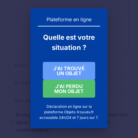
Plateforme en ligne
Quelle est votre
situation ?
Nom
J'AI TROUVÉ
UN OBJET
E-
J'AI PERDU
mail
MON OBJET
Site
web
Déclaration en ligne sur la
plateforme Objets-trouvés.fr
Enregistrer mon nom, mon e-mail et mon site
accessible 24h/24 et 7 jours sur 7.
dans le navigateur pour mon prochain
commentaire.