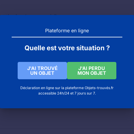
z patinoire de rennes à Rennes
 de boulogne-billancourt
Plateforme en ligne
l à MERIBEL LES ALLUES
Quelle est votre situation ?
J'AI TROUVÉ
J'AI PERDU
UN OBJET
MON OBJET
Déclaration en ligne sur la plateforme Objets-trouvés.fr
accessible 24h/24 et 7 jours sur 7.