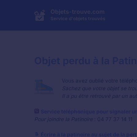
Aller
au
Objets-trouve.com
contenu
Service d'objets trouvés
Objet perdu à la Pati
Vous avez oublié votre télépho
Sachez que votre objet se trou
Il a pu être retrouvé par un au
Service téléphonique pour signaler u
Pour joindre la Patinoire
: 04 77 37 14 11
Écrire à la patinoire au sujet de la per