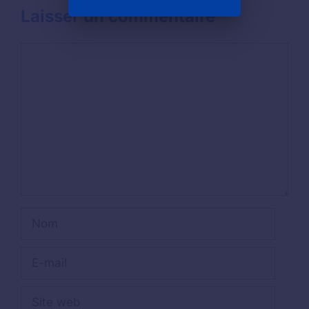
Laisser un commentaire
Commentaire
Nom
E-
mail
Site