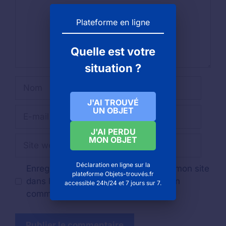
Plateforme en ligne
Quelle est votre
situation ?
Nom
J'AI TROUVÉ
UN OBJET
E-
mail
J'AI PERDU
Site
MON OBJET
web
Déclaration en ligne sur la
Enregistrer mon nom, mon e-mail et mon site
plateforme Objets-trouvés.fr
dans le navigateur pour mon prochain
accessible 24h/24 et 7 jours sur 7.
commentaire.