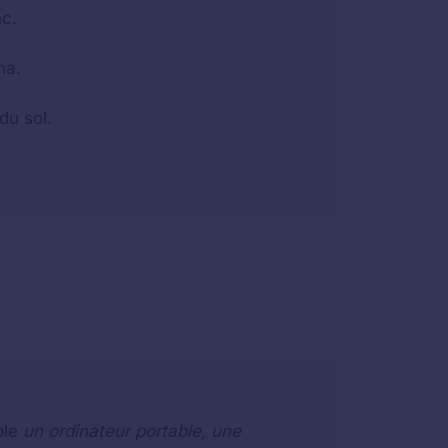
nc.
ma.
du sol.
ple
un ordinateur portable, une