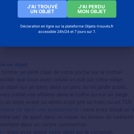
J'AI TROUVÉ
J'AI PERDU
UN OBJET
MON OBJET
Déclaration en ligne sur la plateforme Objets-trouvés.fr
accessible 24h/24 et 7 jours sur 7.
re un objet
tomber un petit objet de votre poche sur le trottoir.
possible que vous ayez oublié un pull sur votre siège.
un objet sur un banc dans un parc ou un jardin public.
vez oublié vos affaires dans le coffre ou sur un siège.
 un objet avant ou après avoir pris un train ou un TER.
rmacie ou dans une poissonnerie
: vous avez laissé un 
otre sac de sport dans un casier au niveau du vestiaire
xemple dans un centre commercial.
e
: vous avez laissé votre objet sur le comptoir.