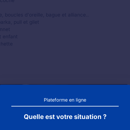
acoche
, boucles d'oreille, bague et alliance..
ka, pull et gilet
onnet
t enfant
chette
Plateforme en ligne
Quelle est votre situation ?