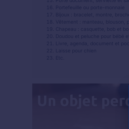
Porte document, serviette et s
Portefeuille ou porte-monnaie
Bijoux : bracelet, montre, broche
Vêtement : manteau, blouson, par
Chapeau : casquette, bob et b
Doudou et peluche pour bébé e
Livre, agenda, document et po
Laisse pour chien
Etc.