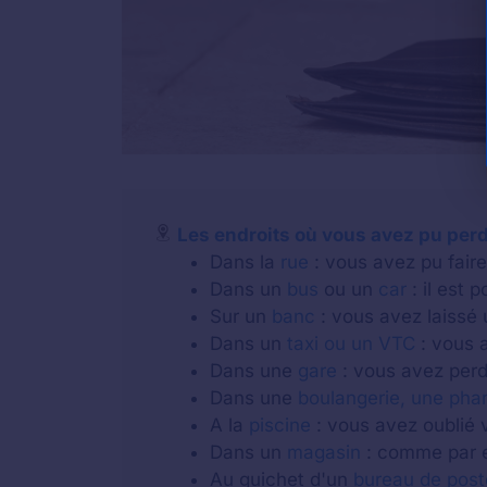
Les endroits où vous avez pu perd
Dans la
rue
: vous avez pu faire 
Dans un
bus
ou un
car
: il est 
Sur un
banc
: vous avez laissé 
Dans un
taxi ou un VTC
: vous a
Dans une
gare
: vous avez perdu
Dans une
boulangerie, une pha
A la
piscine
: vous avez oublié v
Dans un
magasin
: comme par e
Au guichet d'un
bureau de post