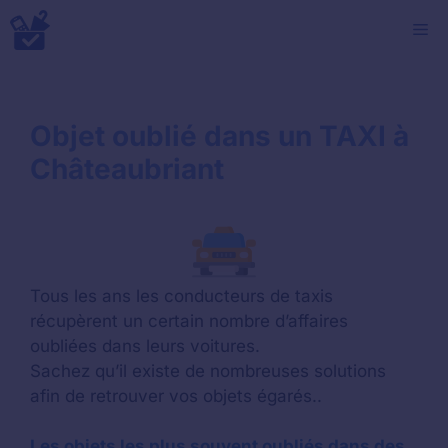
Aller
M
au
contenu
Objet oublié dans un TAXI à
Châteaubriant
Tous les ans les conducteurs de taxis
récupèrent un certain nombre d’affaires
oubliées dans leurs voitures.
Sachez qu’il existe de nombreuses solutions
afin de retrouver vos objets égarés..
Les objets les plus souvent oubliés dans des