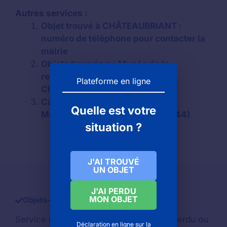
Autres services :
Objet trouvé à CHÂTEAUBRIANT :
numéro de téléphone pour contacter la
mairie
Objets trouvés au Musée de la
resistance de chateaubriant à
Plateforme en ligne
Chateaubriant
Carte bancaire perdue (VISA,
Quelle est votre
Mastercard..) à Châteaubriant (44)
situation ?
J'AI TROUVÉ
UN OBJET
J'AI PERDU
MON OBJET
Objets-trouve.com
Service d'aide pour retrouver un
objet perdu
ou
Déclaration en ligne sur la