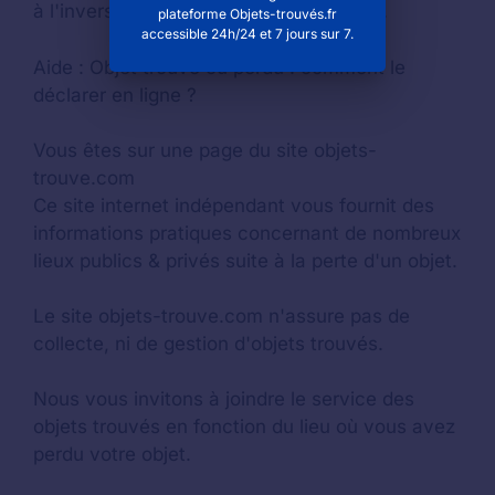
à l'inverse si vous avez trouvé un objet.
plateforme Objets-trouvés.fr
accessible 24h/24 et 7 jours sur 7.
Aide :
Objet trouvé ou perdu : comment le
déclarer en ligne ?
Vous êtes sur une page du site objets-
trouve.com
Ce site internet indépendant vous fournit des
informations pratiques concernant de nombreux
lieux publics & privés suite à la perte d'un objet.
Le site objets-trouve.com n'assure pas de
collecte, ni de gestion d'objets trouvés.
Nous vous invitons à joindre le service des
objets trouvés en fonction du lieu où vous avez
perdu votre objet.