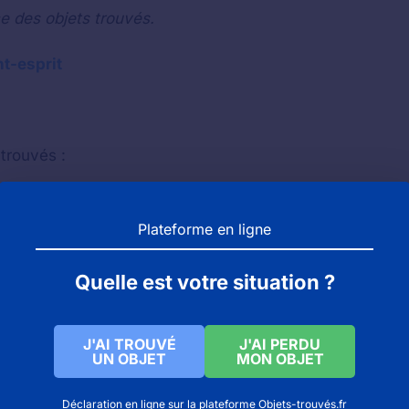
e des objets trouvés.
nt-esprit
trouvés :
Plateforme en ligne
Quelle est votre situation ?
J'AI TROUVÉ
J'AI PERDU
UN OBJET
MON OBJET
Déclaration en ligne sur la plateforme Objets-trouvés.fr