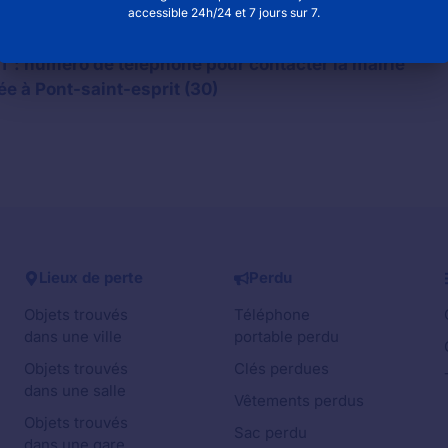
accessible 24h/24 et 7 jours sur 7.
éro de téléphone pour contacter la mairie
 : numéro de téléphone pour contacter la mairie
ée à Pont-saint-esprit (30)
Lieux de perte
Perdu
Objets trouvés
Téléphone
dans une ville
portable perdu
Objets trouvés
Clés perdues
dans une salle
Vêtements perdus
Objets trouvés
Sac perdu
dans une gare