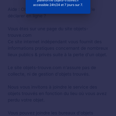
plateforme Objets-trouvés.fr
accessible 24h/24 et 7 jours sur 7.
Aide :
Objet trouvé ou perdu : comment le
déclarer en ligne ?
Vous êtes sur une page du site objets-
trouve.com
Ce site internet indépendant vous fournit des
informations pratiques concernant de nombreux
lieux publics & privés suite à la perte d'un objet.
Le site objets-trouve.com n'assure pas de
collecte, ni de gestion d'objets trouvés.
Nous vous invitons à joindre le service des
objets trouvés en fonction du lieu où vous avez
perdu votre objet.
Vous pouvez joindre les bureaux d'objets