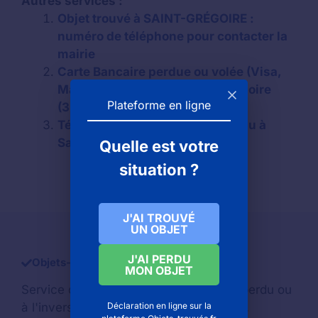
Autres services :
Objet trouvé à SAINT-GRÉGOIRE :
numéro de téléphone pour contacter la
mairie
Carte Bancaire perdue ou volée (Visa,
Mastercard, Amex) à Saint-grégoire
Plateforme en ligne
(35)
Téléphone portable volé ou perdu à
Saint-grégoire
Quelle est votre
situation ?
J'AI TROUVÉ
UN OBJET
J'AI PERDU
Objets-trouve.com
MON OBJET
Service d'aide pour retrouver un
objet perdu
ou
Déclaration en ligne sur la
à l'inverse si vous avez trouvé un objet.