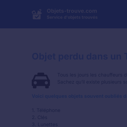
Aller
au
Objets-trouve.com
contenu
Service d'objets trouvés
Objet perdu dans un 
Tous les jours les chauffeurs 
Sachez qu’il existe plusieurs s
Voici quelques objets souvent oubliés d
1. Téléphone
2. Clés
3. Lunettes