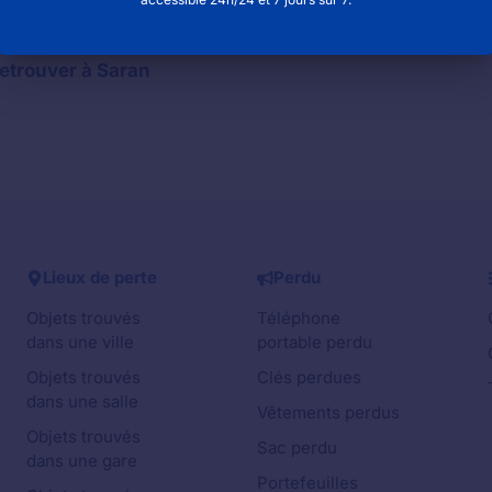
téléphone pour contacter la mairie
Saran (45)
etrouver à Saran
Lieux de perte
Perdu
Objets trouvés
Téléphone
dans une ville
portable perdu
Objets trouvés
Clés perdues
dans une salle
Vêtements perdus
Objets trouvés
Sac perdu
dans une gare
Portefeuilles