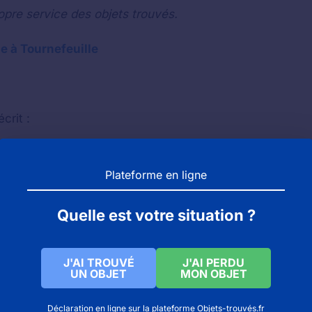
opre service des objets trouvés.
e à Tournefeuille
crit :
Plateforme en ligne
Quelle est votre situation ?
J'AI TROUVÉ
J'AI PERDU
UN OBJET
MON OBJET
feuille.fr
Déclaration en ligne sur la plateforme Objets-trouvés.fr