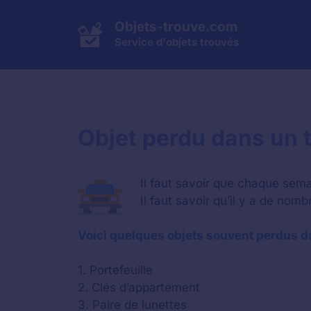
Aller
au
Objets-trouve.com
contenu
Service d'objets trouvés
Objet perdu dans un t
Il faut savoir que chaque sema
Il faut savoir qu’il y a de nom
Voici quelques objets souvent perdus d
1. Portefeuille
2. Clés d’appartement
3. Paire de lunettes