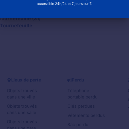
accessible 24h/24 et 7 jours sur 7.
uméro de téléphone pour contacter la mairie
Tournefeuille (31)
Tournefeuille
Lieux de perte
Perdu
Objets trouvés
Téléphone
dans une ville
portable perdu
Objets trouvés
Clés perdues
dans une salle
Vêtements perdus
Objets trouvés
Sac perdu
dans une gare