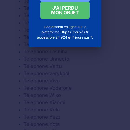
Téléphone Sony
J'AI PERDU
Téléphone Sony Ericsson
MON OBJET
Téléphone Spice
Téléphone T-Mobile
Déclaration en ligne sur la
Téléphone Tel.Me.
plateforme Objets-trouvés.fr
Téléphone Telit
accessible 24h/24 et 7 jours sur 7.
Téléphone Thuraya
Téléphone Toshiba
Téléphone Unnecto
Téléphone Vertu
Téléphone verykool
Téléphone Vivo
Téléphone Vodafone
Téléphone Wiko
Téléphone Xiaomi
Téléphone Xolo
Téléphone Yezz
Téléphone Yota