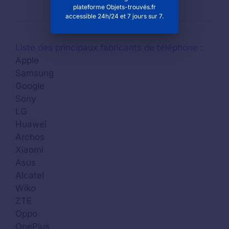
plateforme Objets-trouvés.fr
accessible 24h/24 et 7 jours sur 7.
Liste des principaux fabricants de téléphone :
Apple
Samsung
Google
Sony
LG
Huawei
Archos
Xiaomi
Asus
Alcatel
Wiko
ZTE
Oppo
OnePlus