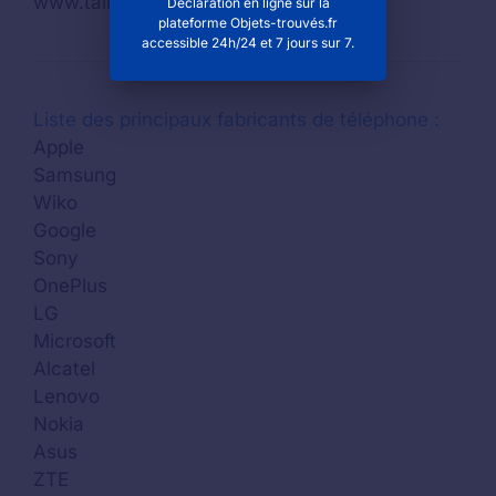
www.taillan-medoc.fr
Déclaration en ligne sur la
plateforme Objets-trouvés.fr
accessible 24h/24 et 7 jours sur 7.
Liste des principaux fabricants de téléphone :
Apple
Samsung
Wiko
Google
Sony
OnePlus
LG
Microsoft
Alcatel
Lenovo
Nokia
Asus
ZTE