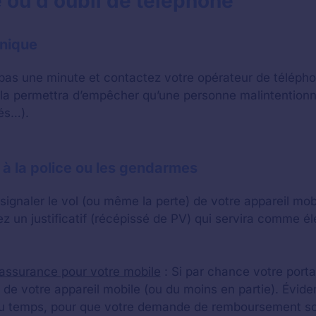
 ou d’oubli de téléphone
onique
 pas une minute et contactez votre opérateur de télépho
, cela permettra d’empêcher qu’une personne malintention
és…).
e à la police ou les gendarmes
aler le vol (ou même la perte) de votre appareil mobi
z un justificatif (récépissé de PV) qui servira comme él
 assurance pour votre mobile
: Si par chance votre porta
r de votre appareil mobile (ou du moins en partie). Évi
du temps, pour que votre demande de remboursement soit 