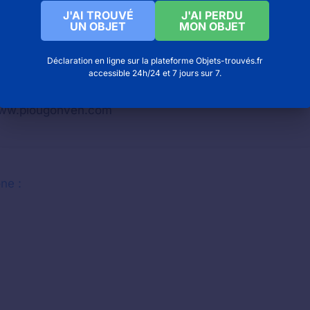
J'AI TROUVÉ
J'AI PERDU
UN OBJET
MON OBJET
Déclaration en ligne sur la plateforme Objets-trouvés.fr
accessible 24h/24 et 7 jours sur 7.
ww.plougonven.com
ne :