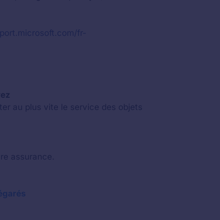
port.microsoft.com/fr-
vez
r au plus vite le service des objets
tre assurance.
égarés