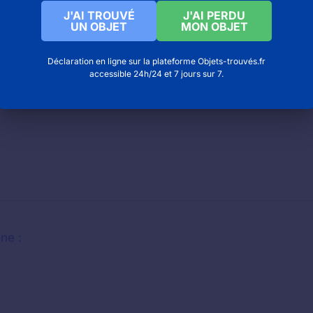
J'AI TROUVÉ
J'AI PERDU
UN OBJET
MON OBJET
Déclaration en ligne sur la plateforme Objets-trouvés.fr
accessible 24h/24 et 7 jours sur 7.
P 159
ne :