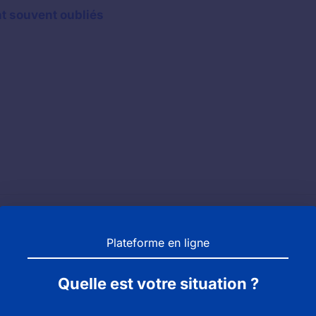
nt souvent oubliés
vice des objets trouvés de la ma
Plateforme en ligne
Quelle est votre situation ?