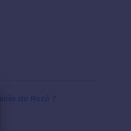
irie de Rezé ?