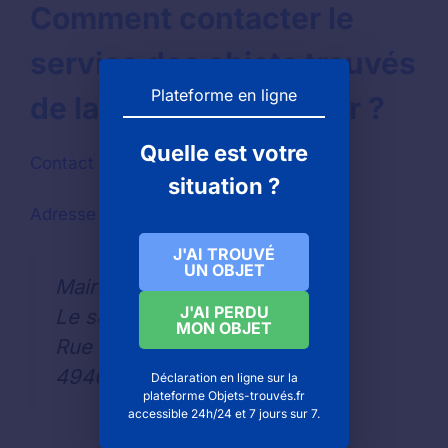
Comment contacter le
service des objets trouvés
Plateforme en ligne
de la mairie de Saumur ?
Quelle est votre
Contact par téléphone :
2 41 83 30 00
situation ?
Adresse pour les contacts par courrier
J'AI TROUVÉ
UN OBJET
Mairie de SAUMUR
J'AI PERDU
Le service des objets trouvés
MON OBJET
Rue Molière CS 54006
49408
Déclaration en ligne sur la
plateforme Objets-trouvés.fr
accessible 24h/24 et 7 jours sur 7.