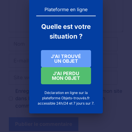
Plateforme en ligne
Quelle est votre
situation ?
Nom
J'AI TROUVÉ
E-
UN OBJET
mail
J'AI PERDU
Site
MON OBJET
web
Enregistrer mon nom, mon e-mail et mon site
Déclaration en ligne sur la
dans le navigateur pour mon prochain
plateforme Objets-trouvés.fr
accessible 24h/24 et 7 jours sur 7.
commentaire.