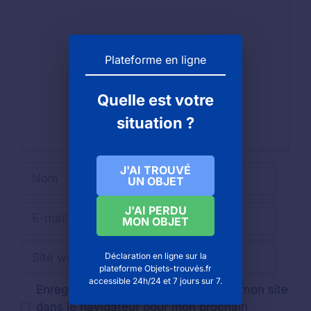
Commentaire
Plateforme en ligne
Quelle est votre
situation ?
J'AI TROUVÉ
Nom
UN OBJET
E-
J'AI PERDU
MON OBJET
mail
Site
Déclaration en ligne sur la
web
plateforme Objets-trouvés.fr
accessible 24h/24 et 7 jours sur 7.
Enregistrer mon nom, mon e-mail et mon site
dans le navigateur pour mon prochain