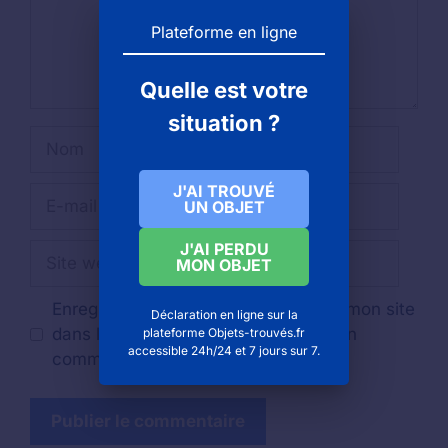
Plateforme en ligne
Quelle est votre
situation ?
Nom
J'AI TROUVÉ
E-
UN OBJET
mail
J'AI PERDU
Site
MON OBJET
web
Enregistrer mon nom, mon e-mail et mon site
Déclaration en ligne sur la
dans le navigateur pour mon prochain
plateforme Objets-trouvés.fr
accessible 24h/24 et 7 jours sur 7.
commentaire.