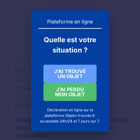
Plateforme en ligne
Quelle est votre
situation ?
Nom
J'AI TROUVÉ
UN OBJET
E-
J'AI PERDU
mail
MON OBJET
Site
web
Déclaration en ligne sur la
plateforme Objets-trouvés.fr
Enregistrer mon nom, mon e-mail et mon site
accessible 24h/24 et 7 jours sur 7.
dans le navigateur pour mon prochain
commentaire.