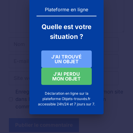
Plateforme en ligne
Quelle est votre
situation ?
Nom
J'AI TROUVÉ
E-
UN OBJET
mail
J'AI PERDU
Site
MON OBJET
web
Enregistrer mon nom, mon e-mail et mon site
Déclaration en ligne sur la
dans le navigateur pour mon prochain
plateforme Objets-trouvés.fr
accessible 24h/24 et 7 jours sur 7.
commentaire.