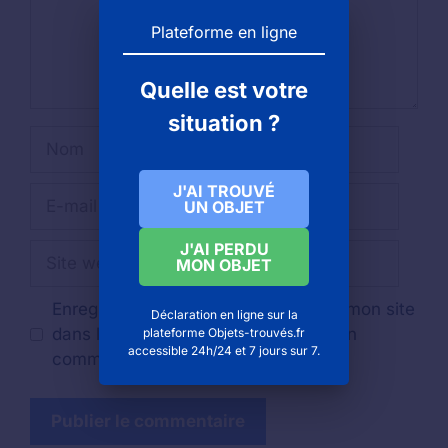
Plateforme en ligne
Quelle est votre
situation ?
Nom
J'AI TROUVÉ
E-
UN OBJET
mail
J'AI PERDU
Site
MON OBJET
web
Enregistrer mon nom, mon e-mail et mon site
Déclaration en ligne sur la
dans le navigateur pour mon prochain
plateforme Objets-trouvés.fr
accessible 24h/24 et 7 jours sur 7.
commentaire.