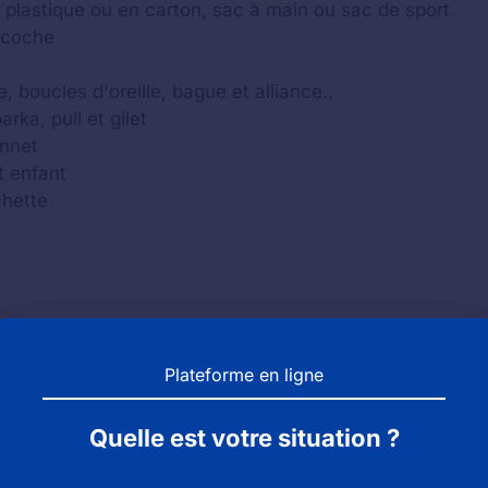
c plastique ou en carton, sac à main ou sac de sport
acoche
, boucles d'oreille, bague et alliance..
ka, pull et gilet
onnet
t enfant
chette
Plateforme en ligne
Quelle est votre situation ?