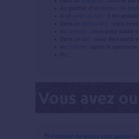
Dans un
magasin
: comme par e
Au guichet d'un
bureau de post
A un
arrêt de bus
: il est possi
Dans un
restaurant
: vous avez 
Au
cinéma
: vous avez oublié v
Dans un
bar
: vous êtes partit e
Au
théâtre
: après le spectacle,
Etc.
Combien de temps sont gardés les