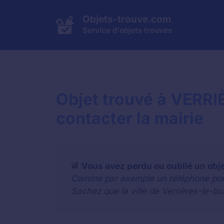
Aller
au
Objets-trouve.com
contenu
Service d'objets trouvés
Objet trouvé à VERR
contacter la mairie
Vous avez perdu ou oublié un obj
Comme par exemple un téléphone portab
Sachez que la ville de Verrières-le-bu