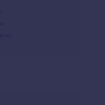
nc.
ma.
du sol.