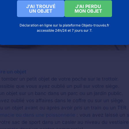
J'AI TROUVÉ
J'AI PERDU
UN OBJET
MON OBJET
Déclaration en ligne sur la plateforme Objets-trouvés.fr
accessible 24h/24 et 7 jours sur 7.
re un objet
tomber un petit objet de votre poche sur le trottoir.
possible que vous ayez oublié un pull sur votre siège.
un objet sur un banc dans un parc ou un jardin public.
vez oublié vos affaires dans le coffre ou sur un siège.
 un objet avant ou après avoir pris un train ou un TER.
rmacie ou dans une poissonnerie
: vous avez laissé un 
otre sac de sport dans un casier au niveau du vestiaire