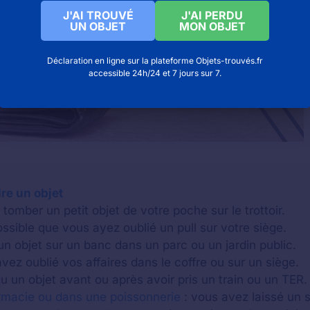
J'AI TROUVÉ
J'AI PERDU
UN OBJET
MON OBJET
Déclaration en ligne sur la plateforme Objets-trouvés.fr
accessible 24h/24 et 7 jours sur 7.
re un objet
tomber un petit objet de votre poche sur le trottoir.
possible que vous ayez oublié un pull sur votre siège.
un objet sur un banc dans un parc ou un jardin public.
vez oublié vos affaires dans le coffre ou sur un siège.
 un objet avant ou après avoir pris un train ou un TER.
rmacie ou dans une poissonnerie
: vous avez laissé un 