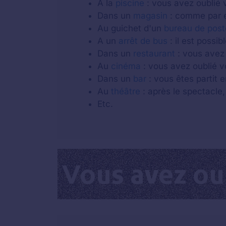
A la
piscine
: vous avez oublié v
Dans un
magasin
: comme par e
Au guichet d'un
bureau de post
A un
arrêt de bus
: il est possi
Dans un
restaurant
: vous avez 
Au
cinéma
: vous avez oublié v
Dans un
bar
: vous êtes partit e
Au
théâtre
: après le spectacle,
Etc.