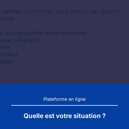
c plastique ou en carton, sac à main ou sac de sport
acoche
, boucles d'oreille, bague et alliance..
ka, pull et gilet
onnet
t enfant
chette
Plateforme en ligne
Quelle est votre situation ?