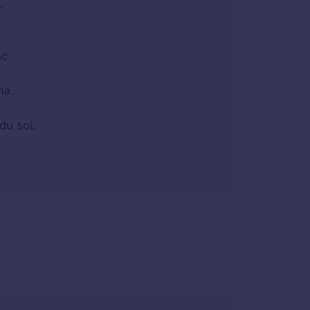
.
nc.
ma.
du sol.