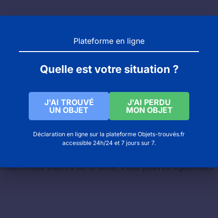
Plateforme en ligne
urant ou snack
Quelle est votre situation ?
J'AI TROUVÉ
J'AI PERDU
UN OBJET
MON OBJET
Déclaration en ligne sur la plateforme Objets-trouvés.fr
accessible 24h/24 et 7 jours sur 7.
infructueuse auprès de la salle, vous pouvez également 