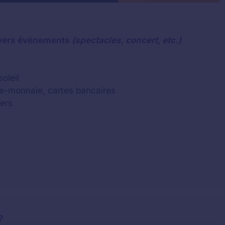
ivers événements
(spectacles, concert, etc.)
oleil
rte-monnaie, cartes bancaires
ers
?