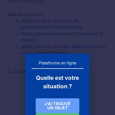
police municipale.
Autres services :
Objet perdu au Zoo parc de
cheptainville à Cheptainville
Objet perdu Zoo parc val d’herault à St
thibery
Objet perdu au Zoo des sables d’olonne
à Les sables d’olonne
Plateforme en ligne
Laisser un commentaire
Quelle est votre
Commentaire
situation ?
J'AI TROUVÉ
UN OBJET