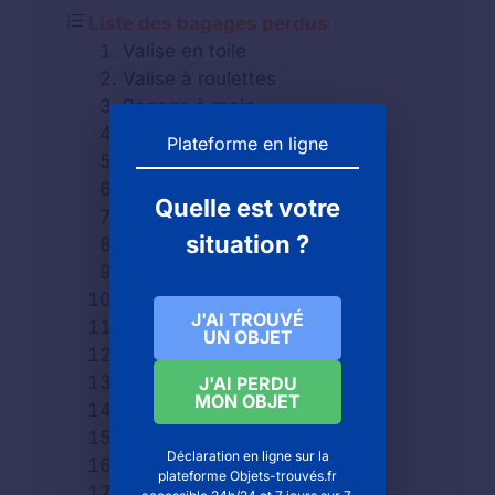
Liste des bagages perdus :
Valise en toile
Valise à roulettes
Bagage à main
Sac à dos
Plateforme en ligne
Sac à main
Sac plastique
Quelle est votre
Sac de sport
situation ?
Sac en toile
Besaces
Sacs reporter
J'AI TROUVÉ
Cartable
UN OBJET
Vanity
Trousse de toilette
J'AI PERDU
MON OBJET
Sac d'ordinateur
Serviette
Déclaration en ligne sur la
Attache case
plateforme Objets-trouvés.fr
Etc.