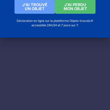
J'AI TROUVÉ
J'AI PERDU
UN OBJET
MON OBJET
saint-denis
Déclaration en ligne sur la plateforme Objets-trouvés.fr
accessible 24h/24 et 7 jours sur 7.
on de forbonnais Le mans
 service d’objets trouvés