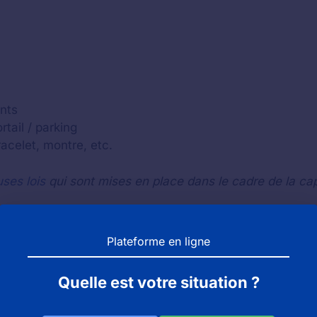
nts
tail / parking
bracelet, montre, etc.
ses lois
qui sont mises en place dans le cadre de la ca
Plateforme en ligne
 le trajet inverse pour vérifier si vous n'avez pas perdu
acter l'établissement
(le zoo, le parc ou l'aquarium)
par
Quelle est votre situation ?
st pas, nous vous invitons à contacter le bureau des obje