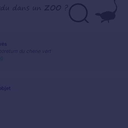
vés
rboretum du chene vert
46
objet