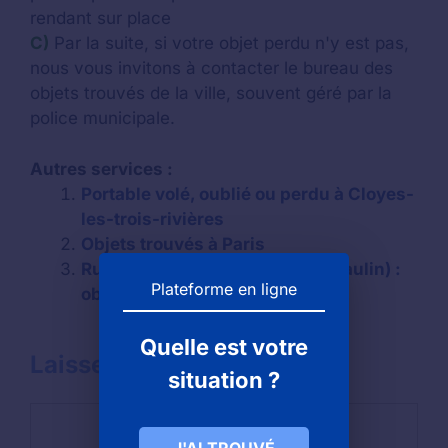
rendant sur place
C)
Par la suite, si votre objet perdu n'y est pas,
nous vous invitons à contacter le bureau des
objets trouvés de la ville, souvent géré par la
police municipale.
Autres services :
Portable volé, oublié ou perdu à Cloyes-
les-trois-rivières
Objets trouvés à Paris
Run ar puns association (Chateaulin) :
Plateforme en ligne
objets trouvés et objets perdus
Quelle est votre
Laisser un commentaire
situation ?
Commentaire