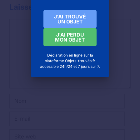
Laisser un commentaire
J'AI TROUVÉ
UN OBJET
Commentaire
J'AI PERDU
MON OBJET
Déclaration en ligne sur la
plateforme Objets-trouvés.fr
accessible 24h/24 et 7 jours sur 7.
Nom
E-
mail
Site