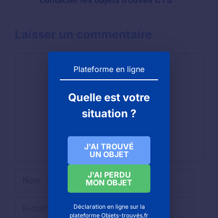
Laisser un commentaire
Commentaire
Plateforme en ligne
Quelle est votre
situation ?
J'AI TROUVÉ
UN OBJET
Nom
J'AI PERDU
MON OBJET
E-
Déclaration en ligne sur la
mail
plateforme Objets-trouvés.fr