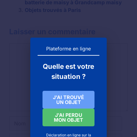
batterie de maisy à Grandcamp maisy
Objets trouvés à Paris
Laisser un commentaire
Commentaire
Plateforme en ligne
Quelle est votre
situation ?
J'AI TROUVÉ
UN OBJET
J'AI PERDU
MON OBJET
Nom
Déclaration en ligne sur la