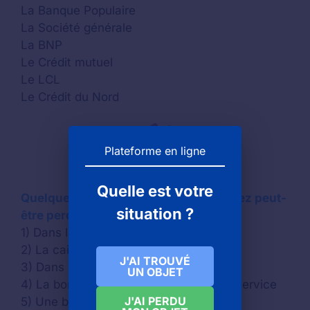
La Banque Populaire
La Société générale
La BNP
Le Crédit mutuel
Le LCL
Le Crédit du Nord
Plateforme en ligne
Quelle est votre
Quelques idées d’endroits où vous avez peut-
situation ?
être perdu votre carte de crédit
1) Dans la voiture d’un taxi
2) La caisse d’un magasin
J'AI TROUVÉ
3) Dans un hôtel
UN OBJET
4) La borne de paiement d’une station service
J'AI PERDU
5) Une borne automatique