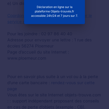
e) Un distributeur d’espèces
Déclaration en ligne sur la
plateforme Objets-trouvés.fr
Coordonnées de la mairie pour contacter le
accessible 24h/24 et 7 jours sur 7.
service des objets trouvés à Ploemeur
Pour les joindre : 02 97 86 40 40
Adresse pour envoyer une lettre : 1 rue des
écoles 56274 Ploemeur
Page d’accueil du site Internet :
www.ploemeur.com
Pour en savoir plus suite à un vol ou à la perte
d’une carte bancaire :
rendez-vous sur cette
page
Vous êtes sur le site Internet objets-trouve.com
: : support indépendant proposant des conseils
en cas de perte d’objets (exemple : CB).