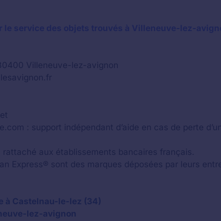
 le service des objets trouvés à Villeneuve-lez-avig
 30400 Villeneuve-lez-avignon
lesavignon.fr
jet
uve.com : support indépendant d’aide en cas de perte d’
ou rattaché aux établissements bancaires français.
n Express® sont des marques déposées par leurs entrep
 à Castelnau-le-lez (34)
eneuve-lez-avignon