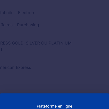
Infinite - Electron
ffaires - Purchasing
PRESS GOLD, SILVER OU PLATINIUM
ss
American Express
Plateforme en ligne