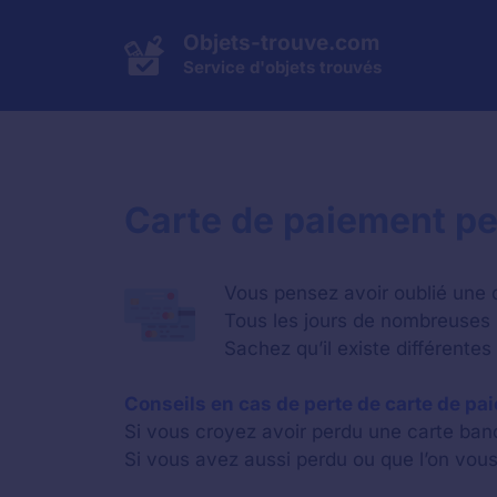
Aller
au
Objets-trouve.com
contenu
Service d'objets trouvés
Carte de paiement pe
Vous pensez avoir oublié une 
Tous les jours de nombreuses 
Sachez qu’il existe différentes
Conseils en cas de perte de carte de pa
Si vous croyez avoir perdu une carte banc
Si vous avez aussi perdu ou que l’on vous