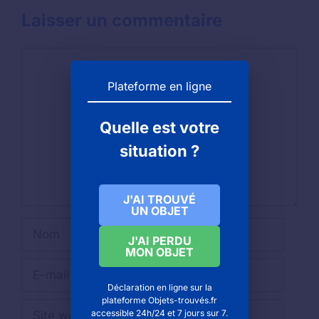
Laisser un commentaire
Commentaire
Plateforme en ligne
Quelle est votre
situation ?
J'AI TROUVÉ
UN OBJET
Nom
J'AI PERDU
MON OBJET
E-
mail
Déclaration en ligne sur la
plateforme Objets-trouvés.fr
Site
accessible 24h/24 et 7 jours sur 7.