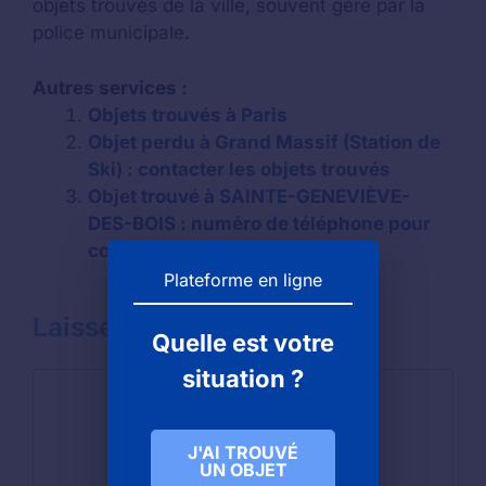
objets trouvés de la ville, souvent géré par la
police municipale.
Autres services :
Objets trouvés à Paris
Objet perdu à Grand Massif (Station de
Ski) : contacter les objets trouvés
Objet trouvé à SAINTE-GENEVIÈVE-
DES-BOIS : numéro de téléphone pour
contacter la mairie
Plateforme en ligne
Laisser un commentaire
Quelle est votre
situation ?
Commentaire
J'AI TROUVÉ
UN OBJET