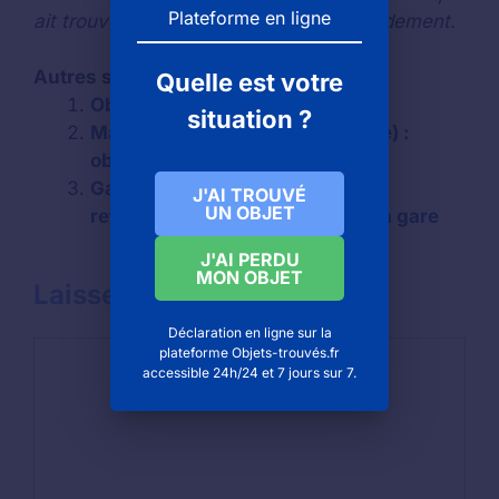
Plateforme en ligne
ait trouvé votre objet se manifeste rapidement.
Autres services :
Quelle est votre
Objets trouvés à Paris
situation ?
Magic mirrors le havre (Le havre) :
objets trouvés et objets perdus
Gare de Saint maur des fossés :
J'AI TROUVÉ
UN OBJET
retrouver un objet oublié dans la gare
J'AI PERDU
MON OBJET
Laisser un commentaire
Déclaration en ligne sur la
Commentaire
plateforme Objets-trouvés.fr
accessible 24h/24 et 7 jours sur 7.