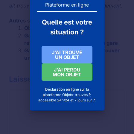
Plateforme en ligne
ait trouvé votre objet se manifeste rapidement.
Autres services :
Quelle est votre
Objets trouvés à Paris
situation ?
Gare de Saint maur des fossés :
retrouver un objet oublié dans la gare
Gare de Asnières sur seine : retrouver
J'AI TROUVÉ
UN OBJET
un objet oublié dans la gare
J'AI PERDU
MON OBJET
Laisser un commentaire
Déclaration en ligne sur la
Commentaire
plateforme Objets-trouvés.fr
accessible 24h/24 et 7 jours sur 7.