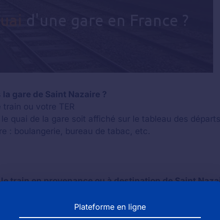
la gare de Saint Nazaire ?
e train ou votre TER
le quai de la gare soit affiché sur le tableau des départ
e : boulangerie, bureau de tabac, etc.
le train en provenance ou à destination de Saint Naza
de vous
 votre sac à main ou un sac à dos à vos pieds
Plateforme en ligne
ou au dessus de vous ou encore dans les rangements à 