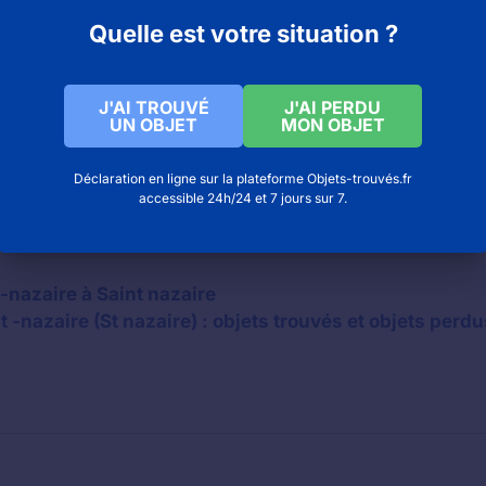
Quelle est votre situation ?
J'AI TROUVÉ
J'AI PERDU
UN OBJET
MON OBJET
bjets perdus de la ville ainsi que celui de la SNCF et qu
 un objet perdu sur les réseaux sociaux ainsi que sur c
Déclaration en ligne sur la plateforme Objets-trouvés.fr
ement.
accessible 24h/24 et 7 jours sur 7.
-nazaire à Saint nazaire
 -nazaire (St nazaire) : objets trouvés et objets perdu