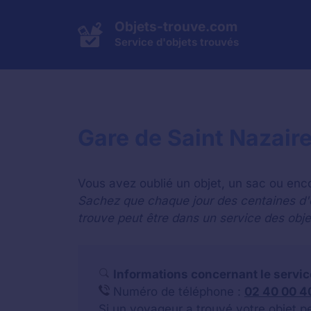
Aller
au
Objets-trouve.com
contenu
Service d'objets trouvés
Gare de Saint Nazaire
Vous avez oublié un objet, un sac ou enco
Sachez que chaque jour des centaines d'ob
trouve peut être dans un service des obje
Informations concernant le service
Numéro de téléphone :
02 40 00 4
Si un voyageur a trouvé votre objet per