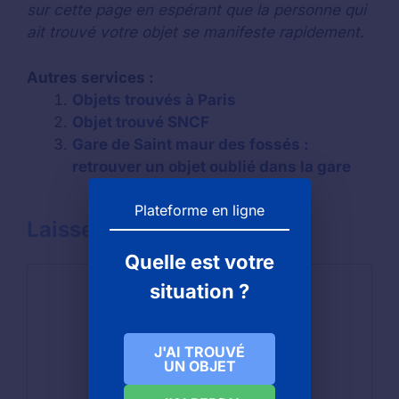
sur cette page en espérant que la personne qui
ait trouvé votre objet se manifeste rapidement.
Autres services :
Objets trouvés à Paris
Objet trouvé SNCF
Gare de Saint maur des fossés :
retrouver un objet oublié dans la gare
Plateforme en ligne
Laisser un commentaire
Quelle est votre
Commentaire
situation ?
J'AI TROUVÉ
UN OBJET